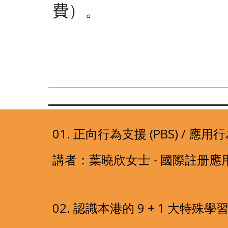
費）。 
01. 正向行為支援 (PBS) / 應
講者：葉曉欣女士 - 國際註册應
02. 認識本港的 9 + 1 大特殊學習