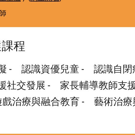
師
選課程
礙 -　認識資優兒童 -　認識自閉
社交發展 -　家長輔導教師支援 -
遊戲治療與融合教育 -　藝術治療與