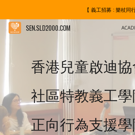
【 義工招募 : 樂杖
Sk
SEN.SLD2000.COM
ACAD
香港兒童啟迪協
社區特教義工學
正向行為支援學