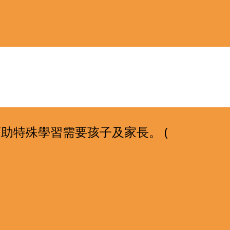
09. 以 RDI ( Relationship Development Intervention) 的理念來設計教案幫助特殊學習需要孩子及家長。 ( 