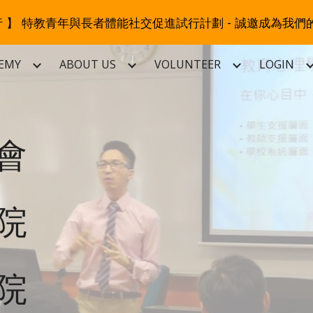
同行 】 特教青年與長者體能社交促進試行計劃 - 誠邀成為我們
ip to main content
Skip to navigat
EMY
ABOUT US
VOLUNTEER
LOGIN
會 
院
院