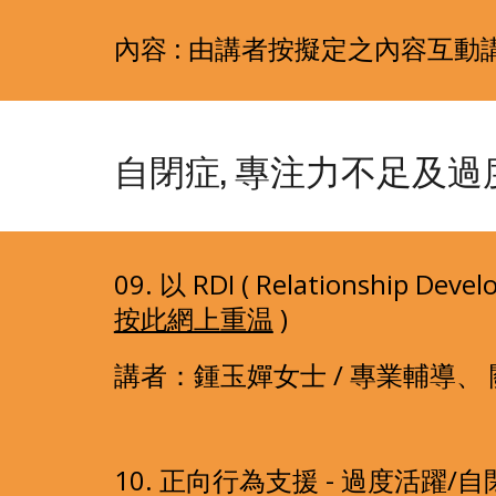
內容 : 由講者按擬定之內容互
自閉症, 專注力不足及過
按此網上重温
 )  
講者：鍾玉嬋女士 / 專業輔導、
10. 正向行為支援 - 過度活躍/自