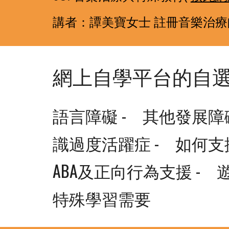
講者：譚美寶女士 註冊音樂治療
網上自學平台的自
語言障礙 -　其他發展障
識過度活躍症 -　如何支援
ABA及正向行為支援 -　
特殊學習需要