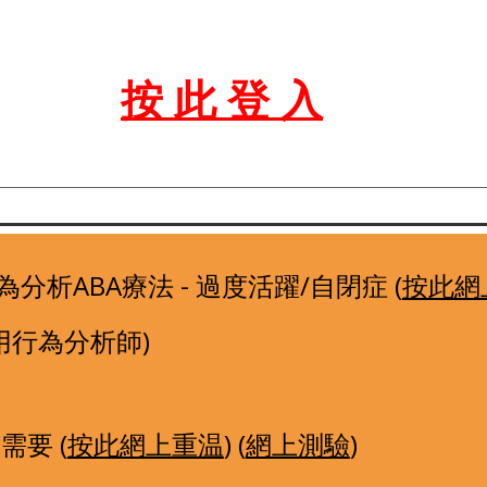
按 此 登 入
用行為分析ABA療法 - 過度活躍/自閉症 (
按此網
用行為分析師)
需要 (
按此網上重温
) (
網上測驗
)  