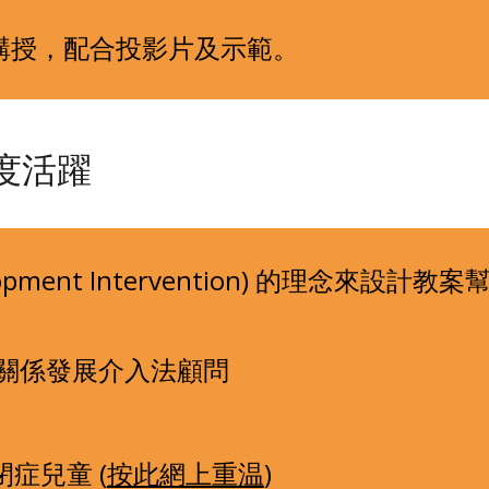
動講授，配合投影片及示範。
度活躍
 關係發展介入法顧問
閉症兒童 (
按此網上重温
)