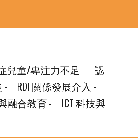
症兒童/專注力不足 -　認
　RDI 關係發展介入 -　
融合教育 -　ICT 科技與