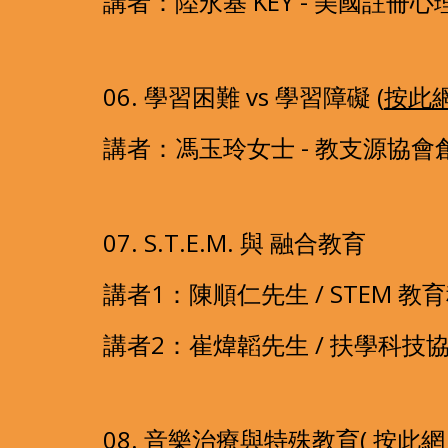
講者：陸永基 KEY - 美國註
06. 學習困難 vs 學習障礙 (
按此
講者：馮玉玲女士 - 教支源協會
07. S.T.E.M. 與 融合教育 
講者1：陳順仁先生 / STEM 教育
講者2：崔煒韜先生 / 扶學科技
08. 音樂治療與特殊教育( 
按此網