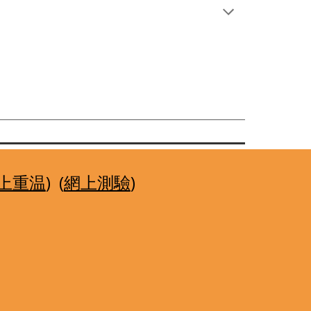
上重温
)  (
網上測驗
)  