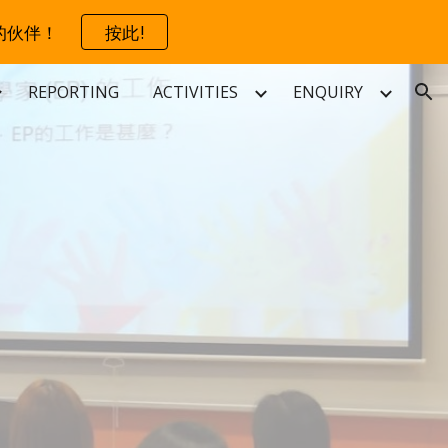
的伙伴！
按此!
ion
REPORTING
ACTIVITIES
ENQUIRY