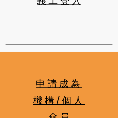
申 請 成 為 
機 構 / 個 人 
會 員