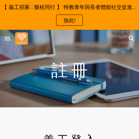
【 義工招募 : 樂杖同行 】 特教青年與長者體能社交促進試行計劃 - 誠邀成為我們的伙伴！
Skip to main content
Skip to navigation
按此!
註 冊
義 工 登 入